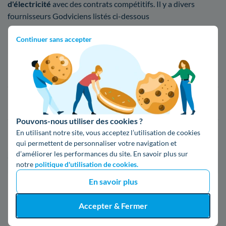
d'électricité
avec des contrats compétitifs. Il y a divers
fournisseurs Godviciens listés ci-dessous
Continuer sans accepter
Fournisseur
Prix du kWh*
16,34 c€/kWh
16,400000000000002 c€/kWh
Pouvons-nous utiliser des cookies ?
En utilisant notre site, vous acceptez l’utilisation de cookies
17,83 c€/kWh
qui permettent de personnaliser votre navigation et
d’améliorer les performances du site. En savoir plus sur
*Prix TTC pour un forfait base d’une puissance de 6 kVA
notre
politique d'utilisation de cookies.
En savoir plus
Infos / souscriptions
(appel non surtaxé)
Accepter & Fermer
09 78 46 71 74