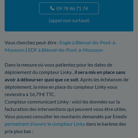
09 78 46 71 74
(appel non surtaxé)
Vous cherchez peut-être :
Engie à Blénod-lès-Pont-à-
Mousson
|
EDF à Blénod-lès-Pont-à-Mousson
Dans la mesure où vous patientez pour les dates de
déploiement du compteur Linky ,
il sera mis en place sans
avoir à débourser quoi que ce soit
. Après les échéances de
déploiement, la mise en place du compteur Linky vous
reviendra à 16,79 € TTC.
Compteur communicant Linky : voici les données sur la
facturation des interventions qui peuvent vous être utiles.
Vous pouvez consulter les montants demandés par Enedis
permettant d'ouvrir le compteur Linky
dans le barème des
prix plus bas :