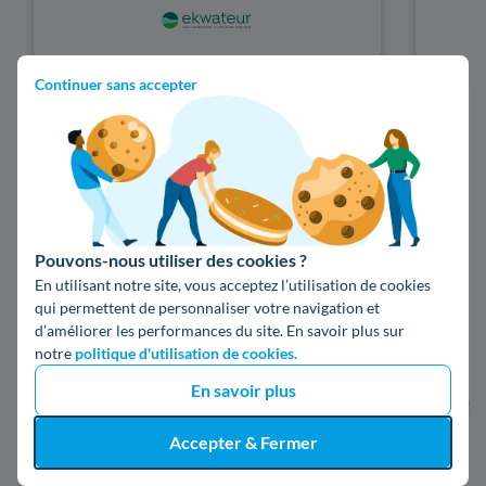
Continuer sans accepter
Électricité 100 % verte - Prix
fixe
(557 avis)
Prix fixe 1 an
Pouvons-nous utiliser des cookies ?
Électricité verte
En utilisant notre site, vous acceptez l’utilisation de cookies
Sans engagement
qui permettent de personnaliser votre navigation et
d’améliorer les performances du site. En savoir plus sur
notre
politique d'utilisation de cookies.
Comparer à Ekwateur
En savoir plus
Accepter & Fermer
Blénod-lès-Pont-à-Mousson : la liste des