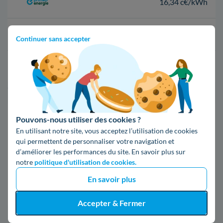
16,34 c€/kWh
16,400000000000002 c€/kWh
Continuer sans accepter
17,83 c€/kWh
*Prix TTC pour un forfait base d’une puissance de 6 kVA
Infos / souscriptions
Pouvons-nous utiliser des cookies ?
(appel non surtaxé)
En utilisant notre site, vous acceptez l’utilisation de cookies
qui permettent de personnaliser votre navigation et
d’améliorer les performances du site. En savoir plus sur
09 78 46 71 74
notre
politique d'utilisation de cookies.
En savoir plus
Comparer les offres
Accepter & Fermer