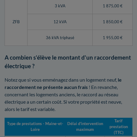
3 kVA
1 875,00 €
ZFB
12 kVA
1 850,00 €
36 kVA triphasé
1 955,00 €
A combien s'élève le montant d'un raccordement
électrique ?
Notez que si vous emménagez dans un logement neuf,
le
raccordement ne présente aucun frais
! En revanche,
concernant les logements anciens, le raccord au réseau
électrique a un certain coût. Si votre propriété est neuve,
alors le tarif est variable.
Tarif
Type de prestations - Maine-et-
Délai d’intervention
prestation
Loire
maximum
(TTC)