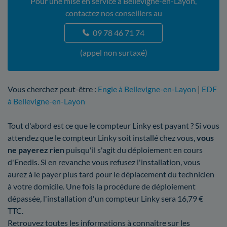
Pour une mise en service à Bellevigne-en-Layon,
contactez nos conseillers au
09 78 46 71 74
(appel non surtaxé)
Vous cherchez peut-être :
Engie à Bellevigne-en-Layon
|
EDF
à Bellevigne-en-Layon
Tout d'abord est ce que le compteur Linky est payant ? Si vous
attendez que le compteur Linky soit installé chez vous,
vous
ne payerez rien
puisqu'il s'agit du déploiement en cours
d'Enedis. Si en revanche vous refusez l'installation, vous
aurez à le payer plus tard pour le déplacement du technicien
à votre domicile. Une fois la procédure de déploiement
dépassée, l'installation d'un compteur Linky sera 16,79 €
TTC.
Retrouvez toutes les informations à connaître sur les