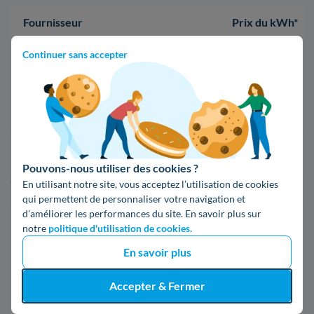
Fournisseur
Prix du kWh*
Continuer sans accepter
16,34 c€/kWh
16,400000000000002 c€/kWh
17,83 c€/kWh
Pouvons-nous utiliser des cookies ?
En utilisant notre site, vous acceptez l’utilisation de cookies
*Prix TTC pour un forfait base d’une puissance de 6 kVA
qui permettent de personnaliser votre navigation et
d’améliorer les performances du site. En savoir plus sur
Infos / souscriptions
notre
politique d'utilisation de cookies.
(appel non surtaxé)
En savoir plus
09 78 46 71 74
Accepter & Fermer