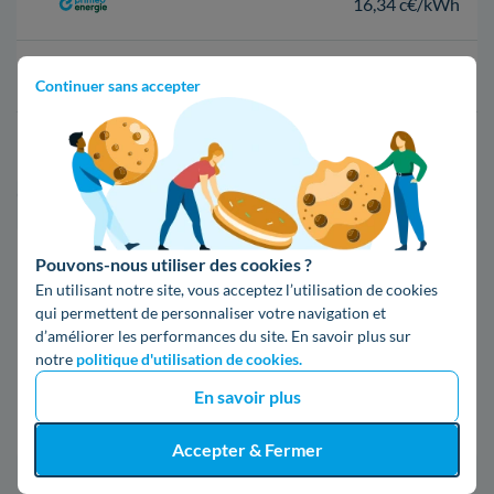
16,34 c€/kWh
16,400000000000002 c€/kWh
Continuer sans accepter
17,83 c€/kWh
*Prix TTC pour un forfait base d’une puissance de 6 kVA
Infos / souscriptions
Pouvons-nous utiliser des cookies ?
(appel non surtaxé)
En utilisant notre site, vous acceptez l’utilisation de cookies
qui permettent de personnaliser votre navigation et
d’améliorer les performances du site. En savoir plus sur
09 78 46 71 74
notre
politique d'utilisation de cookies.
En savoir plus
Comparer les offres
Accepter & Fermer