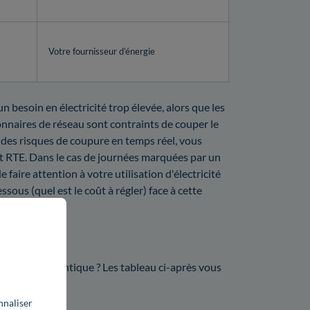
Votre fournisseur d’énergie
n besoin en électricité trop élevée, alors que les
ionnaires de réseau sont contraints de couper le
 des risques de coupure en temps réel, vous
t RTE. Dans le cas de journées marquées par un
faire attention à votre utilisation d'électricité
sous (quel est le coût à régler) face à cette
60 ?
en Loire-Atlantique ? Les tableau ci-après vous
n tel service
nnaliser