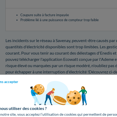
Coupure suite à facture impayée
Problème lié à une puissance de compteur trop faible
Les incidents sur le réseau à Savenay, peuvent-être causés par u
quantités d'électricité disponibles sont trop limitées. Les gest
courant. Pour vous tenir au courant des délestages d'Enedis et
pouvez télécharger l'application Ecowatt conçue par l'Ademe e
risque élevé ou marquées par un risque modéré, n'oubliez pas de 
pour échapper à une interruption d'électricité !Découvrez ci-des
coupure.
ns accepter
Quel est le coût d'une intervention au sein du 442
Besoin d'en apprendre plus sur le service de dépannage Enedis 
listent les montants fixés par Enedis en Loire-Atlantique pour u
us utiliser des cookies ?
Réadaptation de votre puissance électrique
 notre site, vous acceptez l’utilisation de cookies qui permettent de perso