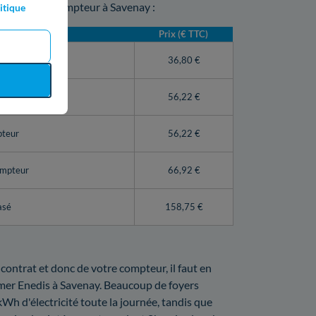
e sur votre compteur à Savenay :
itique
Prix (€ TTC)
teur Linky)
36,80 €
56,22 €
pteur
56,22 €
ompteur
66,92 €
asé
158,75 €
 contrat et donc de votre compteur, il faut en
ormer Enedis à Savenay. Beaucoup de foyers
 kWh d'électricité toute la journée, tandis que