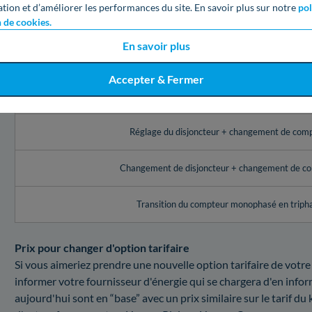
Voici les montants d'Enedis pour une modification de puissanc
ation et d’améliorer les performances du site. En savoir plus sur notre
pol
n de cookies.
Service Enedis à Savenay (44)
En savoir plus
Réglage de l’appareil de contrôle (disjoncteur, comp
Accepter & Fermer
Changement du disjoncteur
Réglage du disjoncteur + changement de com
Changement de disjoncteur + changement de c
Transition du compteur monophasé en triph
Prix pour changer d'option tarifaire
Si vous aimeriez prendre une nouvelle option tarifaire de votre
informer votre fournisseur d'énergie qui se chargera d'en inf
aujourd'hui sont en “base” avec un prix similaire sur le tarif du