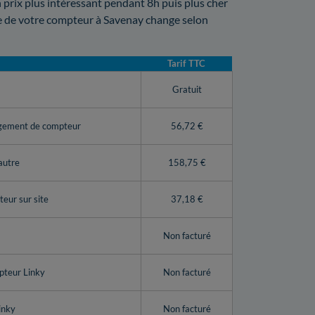
 prix plus intéressant pendant 8h puis plus cher
re de votre compteur à Savenay change selon
Tarif TTC
y
Gratuit
ngement de compteur
56,72 €
autre
158,75 €
eur sur site
37,18 €
Non facturé
pteur Linky
Non facturé
inky
Non facturé