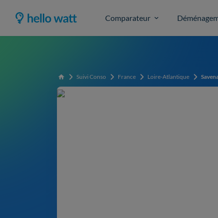
Comparateur
Déménagem
Suivi Conso
France
Loire-Atlantique
Saven
Accueil