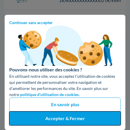
16,400000000000002 c€/kWh
17,83 c€/kWh
Continuer sans accepter
*Prix TTC pour un forfait base d’une puissance de 6 kVA
Infos / souscriptions
(appel non surtaxé)
Pouvons-nous utiliser des cookies ?
09 78 46 71 74
En utilisant notre site, vous acceptez l’utilisation de cookies
qui permettent de personnaliser votre navigation et
Comparer les offres
d’améliorer les performances du site. En savoir plus sur
notre
politique d'utilisation de cookies.
En savoir plus
5. Les informations sur Enedis à
Accepter & Fermer
Donges