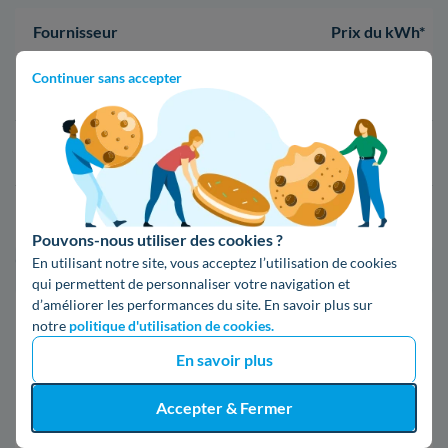
Fournisseur
Prix du kWh*
Continuer sans accepter
16,34 c€/kWh
16,400000000000002 c€/kWh
17,83 c€/kWh
Pouvons-nous utiliser des cookies ?
En utilisant notre site, vous acceptez l’utilisation de cookies
*Prix TTC pour un forfait base d’une puissance de 6 kVA
qui permettent de personnaliser votre navigation et
d’améliorer les performances du site. En savoir plus sur
Infos / souscriptions
notre
politique d'utilisation de cookies.
(appel non surtaxé)
En savoir plus
09 78 46 71 74
Accepter & Fermer