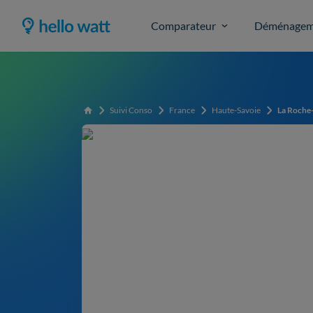
Comparateur
Déménagem
Suivi Conso
France
Haute-Savoie
La Roche
Accueil