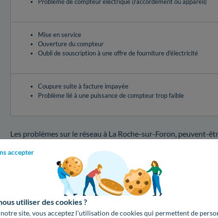
Problème de compteur électrique (raccordement ou appareil)
Mise en service
Ouverture du compteur
Oubli de souscription à une offre de fourniture d'électricité
Coupure suite à facture impayée
Problème lié à une puissance de compteur trop faible
Les problèmes sur le réseau à La Roche-sur-Foron, peuvent-être
alors que les quantités d'électricité disponibles sont trop limi
ns accepter
couper le courant. Pour vous tenir au courant des délestages d
vous pouvez télécharger l'application Ecowatt conçue par l'A
par un risque élevé ou marquées par un risque modéré, n'oubliez
d'électricité pour échapper à une interruption d'électricité !V
us utiliser des cookies ?
losqu'une panne électrique survient.
 notre site, vous acceptez l’utilisation de cookies qui permettent de perso