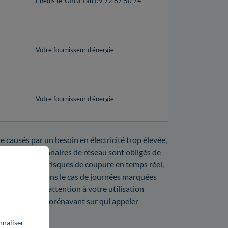
Enedis (e-GRDF) au 09 72 67 50 74
Votre fournisseur d’énergie
Votre fournisseur d’énergie
 causés par un besoin en électricité trop élevée,
tées. Les gestionnaires de réseau sont obligés de
'Enedis et des risques de coupure en temps réel,
deme et RTE. Dans le cas de journées marquées
 pas de faire attention à votre utilisation
ous savez tout dorénavant sur qui appeler
nnaliser