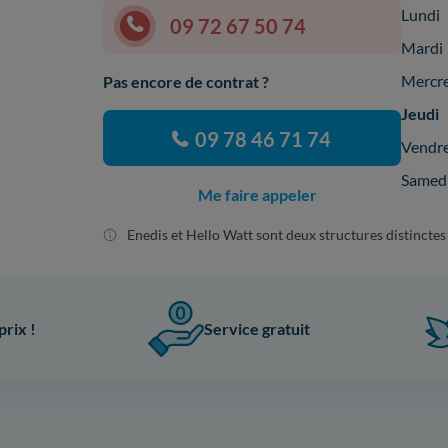
Lundi
09 72 67 50 74
Mardi
Mercr
Pas encore de contrat ?
Jeudi
09 78 46 71 74
Vendr
Samed
Me faire appeler
Enedis et Hello Watt sont deux structures distinctes
prix !
Service gratuit