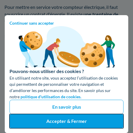
Pour mettre en service votre compteur électrique, il faut
souscrire un contrat d'énergie. Il existe
une trentaine de
fournisseurs
d'électricité et de gaz en France, depuis
Continuer sans accepter
l'ouverture du marché à la concurrence en 2007. Si vous ne
savez pas quel fournisseur choisir, voici une liste de ceux
présents à Saint-Gaudens
Fournisseur
Prix du kWh*
Pouvons-nous utiliser des cookies ?
16,34 c€/kWh
En utilisant notre site, vous acceptez l’utilisation de cookies
qui permettent de personnaliser votre navigation et
d’améliorer les performances du site. En savoir plus sur
16,400000000000002 c€/kWh
notre
politique d'utilisation de cookies.
En savoir plus
17,83 c€/kWh
Accepter & Fermer
*Prix TTC pour un forfait base d’une puissance de 6 kVA