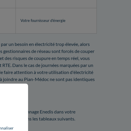
Votre fournisseur d’énergie
ar un besoin en électricité trop élevée, alors
Les gestionnaires de réseau sont forcés de couper
 et des risques de coupure en temps réel, vous
t RTE. Dans le cas de journées marquées par un
faire attention à votre utilisation d'électricité
s à joindre au Pian-Médoc ne sont pas identiques
on ?
prix d'un dépannage Enedis dans votre
ix d'Enedis dans les tableaux suivants.
nnaliser