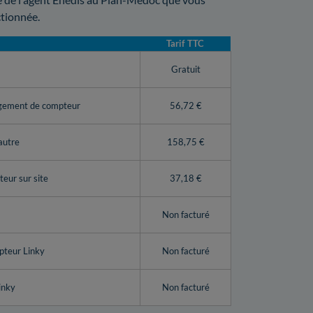
ctionnée.
Tarif TTC
y
Gratuit
ngement de compteur
56,72 €
autre
158,75 €
eur sur site
37,18 €
Non facturé
pteur Linky
Non facturé
inky
Non facturé