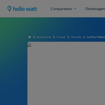
Comparateur
Déménagem
Suivi Conso
France
Gironde
Le Pian-Médo
Accueil