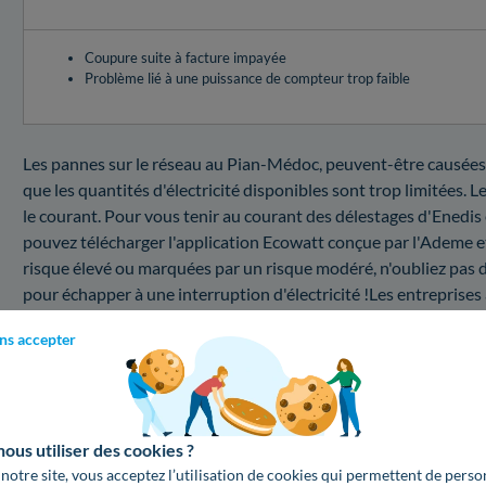
Coupure suite à facture impayée
Problème lié à une puissance de compteur trop faible
Les pannes sur le réseau au Pian-Médoc, peuvent-être causées p
que les quantités d'électricité disponibles sont trop limitées. 
le courant. Pour vous tenir au courant des délestages d'Enedis
pouvez télécharger l'application Ecowatt conçue par l'Ademe e
risque élevé ou marquées par un risque modéré, n'oubliez pas de 
pour échapper à une interruption d'électricité !Les entreprise
en fonction du problème que vous devez fixer.
ns accepter
Coupure au 33290 : combien coûte une interventi
Vous souhaitez vous renseigner dans un premier temps sur le 
département à savoir en Gironde ? Voici un récapitulatif des pr
us utiliser des cookies ?
Modifier la puissance du compteur
 notre site, vous acceptez l’utilisation de cookies qui permettent de perso