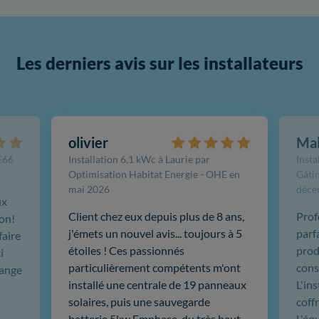
Les derniers avis sur les installateurs
olivier
Ma
FE66
Installation 6,1 kWc à Laurie par
Insta
Optimisation Habitat Energie - OHE en
Gâtin
mai 2026
déce
ux
Client chez eux depuis plus de 8 ans,
Prof
ion!
j'émets un nouvel avis... toujours à 5
parf
faire
étoiles ! Ces passionnés
produ
i
particulièrement compétents m'ont
cons
hange
installé une centrale de 19 panneaux
L'in
solaires, puis une sauvegarde
coffr
batterie 5kw Emphase, du très haut
L'éq