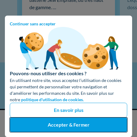
de gamme. …
doss
Lire la suite
Continuer sans accepter
Pouvons-nous utiliser des cookies ?
En utilisant notre site, vous acceptez l’utilisation de cookies
qui permettent de personnaliser votre navigation et
d’améliorer les performances du site. En savoir plus sur
notre
politique d'utilisation de cookies.
En savoir plus
J'obtiens un devis gratuit
Accepter & Fermer