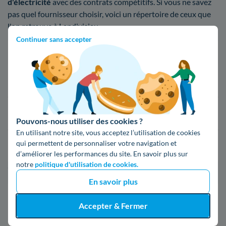
d'électricité
avec des contrats compétitifs. Si vous ne savez
pas quel fournisseur choisir, voici un répertoire de ceux que
l'on retrouve à Landivisiau
Continuer sans accepter
Fournisseur
Prix du kWh*
16,34 c€/kWh
16,400000000000002 c€/kWh
Pouvons-nous utiliser des cookies ?
En utilisant notre site, vous acceptez l’utilisation de cookies
qui permettent de personnaliser votre navigation et
17,83 c€/kWh
d’améliorer les performances du site. En savoir plus sur
notre
politique d'utilisation de cookies.
*Prix TTC pour un forfait base d’une puissance de 6 kVA
En savoir plus
Infos / souscriptions
Accepter & Fermer
(appel non surtaxé)