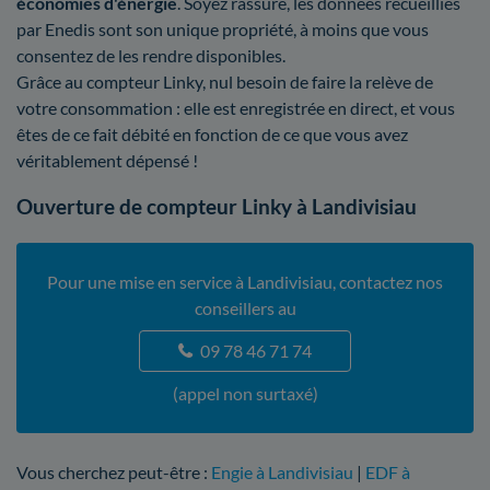
économies d'énergie
. Soyez rassuré, les données recueillies
par Enedis sont son unique propriété, à moins que vous
consentez de les rendre disponibles.
Grâce au compteur Linky, nul besoin de faire la relève de
votre consommation : elle est enregistrée en direct, et vous
êtes de ce fait débité en fonction de ce que vous avez
véritablement dépensé !
Ouverture de compteur Linky à Landivisiau
Pour une mise en service à Landivisiau, contactez nos
conseillers au
09 78 46 71 74
(appel non surtaxé)
Vous cherchez peut-être :
Engie à Landivisiau
|
EDF à