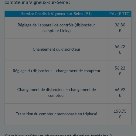
compteur à Vigneux-sur-Seine :
Service Enedis à Vigneux-sur-Seine (91)
Prix (€ TTC)
Réglage de l’appareil de contrôle (disjoncteur,
36,80
compteur Linky)
€
56,22
Changement du disjoncteur
€
56,22
Réglage du disjoncteur + changement de compteur
€
Changement de disjoncteur + changement de
66,92
compteur
€
158,75
Transition du compteur monophasé en triphasé
€
Combien coûte un changement d'option tarifaire ?