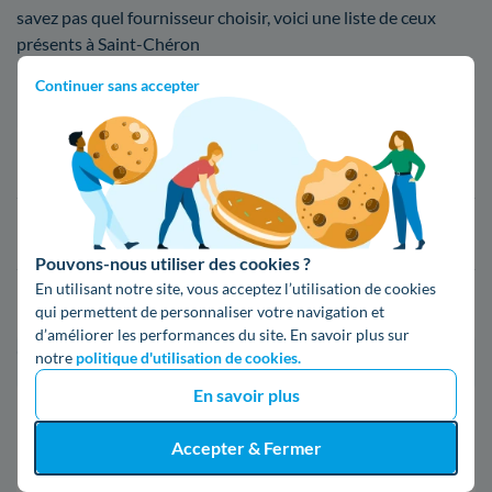
savez pas quel fournisseur choisir, voici une liste de ceux
présents à Saint-Chéron
Continuer sans accepter
Fournisseur
Prix du kWh*
16,34 c€/kWh
16,400000000000002 c€/kWh
Pouvons-nous utiliser des cookies ?
En utilisant notre site, vous acceptez l’utilisation de cookies
17,83 c€/kWh
qui permettent de personnaliser votre navigation et
d’améliorer les performances du site. En savoir plus sur
*Prix TTC pour un forfait base d’une puissance de 6 kVA
notre
politique d'utilisation de cookies.
En savoir plus
Infos / souscriptions
(appel non surtaxé)
Accepter & Fermer