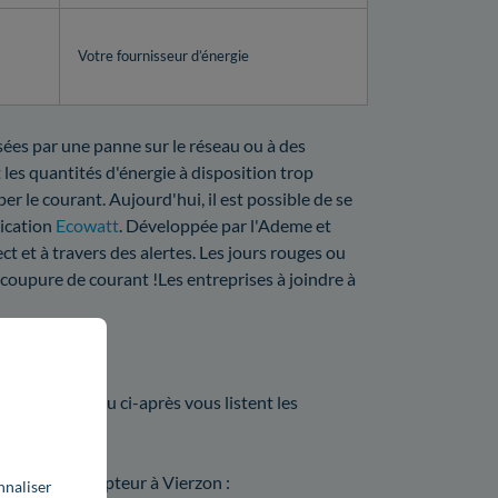
Votre fournisseur d’énergie
usées par une panne sur le réseau ou à des
 les quantités d'énergie à disposition trop
er le courant. Aujourd'hui, il est possible de se
lication
Ecowatt
. Développée par l'Ademe et
ct et à travers des alertes. Les jours rouges ou
 coupure de courant !Les entreprises à joindre à
00 ?
 ? Les tableau ci-après vous listent les
on
sur votre compteur à Vierzon :
nnaliser