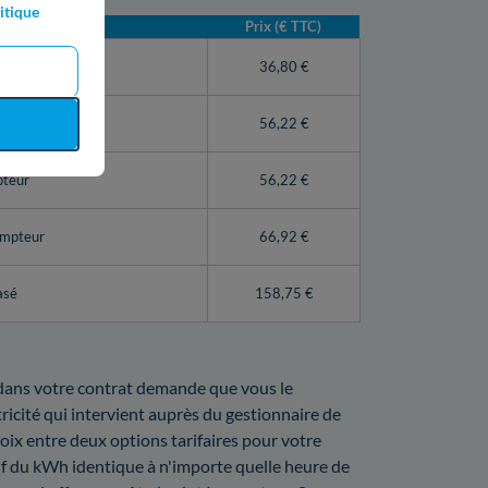
itique
Prix (€ TTC)
teur Linky)
36,80 €
56,22 €
pteur
56,22 €
ompteur
66,92 €
asé
158,75 €
t dans votre contrat demande que vous le
ricité qui intervient auprès du gestionnaire de
hoix entre deux options tarifaires pour votre
arif du kWh identique à n'importe quelle heure de