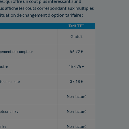
, qui offre un coût plus intéressant sur 8
ous affiche les coûts correspondant aux multiples
tuation de changement d'option tarifaire :
Tarif TTC
y
Gratuit
ngement de compteur
56,72 €
autre
158,75 €
eur sur site
37,18 €
Non facturé
pteur Linky
Non facturé
inky
Non facturé