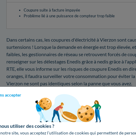
Coupure suite à facture impayée
Problème lié à une puissance de compteur trop faible
Dans certains cas, les coupures d'électricité à Vierzon sont ca
surtensions ! Lorsque la demande en énergie est trop élevée, et
faibles, les gestionnaires de réseau se retrouvent forcés de coup
renseigner sur les délestages Enedis grâce à nedis grâce à l'app
RTE, elle vous informe sur les risques de coupure Enedis en dire
oranges, il faudra surveiller votre consommation pour éviter la
Vierzon ne sont pas identiques selon la panne que vous avez.
ns accepter
Quel est le coût d'une intervention au sein du 181
Besoin d'en apprendre plus sur le dépannage Enedis dans le Cher
montants fixés par Enedis dans le Cher pour une telle opérati
Réadaptation de votre puissance électrique
us utiliser des cookies ?
Voici les montants d'Enedis pour un changement de puissance 
 notre site, vous acceptez l’utilisation de cookies qui permettent de perso