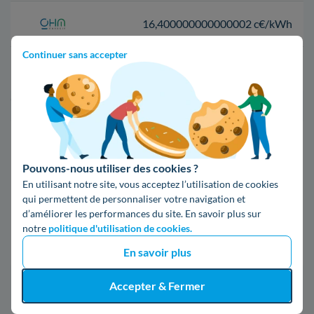
16,400000000000002 c€/kWh
Continuer sans accepter
17,83 c€/kWh
*Prix TTC pour un forfait base d’une puissance de 6 kVA
Infos / souscriptions
(appel non surtaxé)
Pouvons-nous utiliser des cookies ?
En utilisant notre site, vous acceptez l’utilisation de cookies
09 78 46 71 74
qui permettent de personnaliser votre navigation et
d’améliorer les performances du site. En savoir plus sur
notre
politique d'utilisation de cookies.
Comparer les offres
En savoir plus
Accepter & Fermer
5. Tout ce qu'il faut connaître d'Enedis