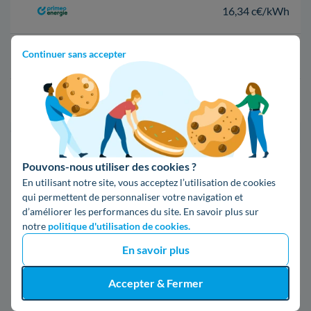
16,34 c€/kWh
Continuer sans accepter
16,400000000000002 c€/kWh
17,83 c€/kWh
*Prix TTC pour un forfait base d’une puissance de 6 kVA
Pouvons-nous utiliser des cookies ?
Infos / souscriptions
En utilisant notre site, vous acceptez l’utilisation de cookies
(appel non surtaxé)
qui permettent de personnaliser votre navigation et
d’améliorer les performances du site. En savoir plus sur
09 78 46 71 74
notre
politique d'utilisation de cookies.
En savoir plus
Comparer les offres
Accepter & Fermer