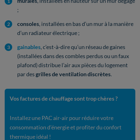
murales
, installées en hauteur sur un mur dégagé
;
consoles
, installées en bas d’un mur à la manière
d’un radiateur électrique ;
gainables
, c’est-à-dire qu’un réseau de gaines
(installées dans des combles perdus ou un faux
plafond) distribue l’air aux pièces du logement
par des
grilles de ventilation discrètes
.
Vos factures de chauffage sont trop chères ?
Installez une PAC air-air pour réduire votre
consommation d’énergie et profiter du confort
thermique idéal !