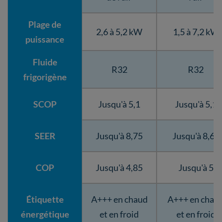
Plage de
2,6 à 5,2 kW
1,5 à 7,2 kW
puissance
Fluide
R32
R32
frigorigène
SCOP
Jusqu'à 5,1
Jusqu'à 5,1
SEER
Jusqu'à 8,75
Jusqu'à 8,65
COP
Jusqu'à 4,85
Jusqu'à 5
Étiquette
A+++ en chaud
A+++ en chau
énergétique
et en froid
et en froid