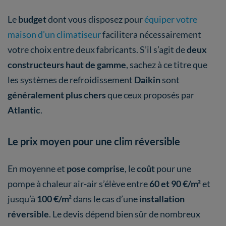
Le
budget
dont vous disposez pour
équiper votre
maison d’un climatiseur
facilitera nécessairement
votre choix entre deux fabricants. S’il s’agit de
deux
constructeurs haut de gamme
, sachez à ce titre que
les systèmes de refroidissement
Daikin
sont
généralement plus chers
que ceux proposés par
Atlantic
.
Le prix moyen pour une clim réversible
En moyenne et
pose comprise
, le
coût
pour une
pompe à chaleur air-air s’élève entre
60 et 90 €/m²
et
jusqu’à
100 €/m²
dans le cas d’une
installation
réversible
. Le devis dépend bien sûr de nombreux