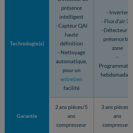
présence
- Inverter
intelligent
- Flux d'air 3
- Capteur QAI
- Détecteur d
haute
présence bi-
Technologie(s)
définition
zone
- Nettoyage
-
automatique,
Programmatio
pour un
hebdomadair
entretien
facilité
2 ans pièces/5
3 ans pièces/
Garantie
ans
ans
compresseur
compresseur