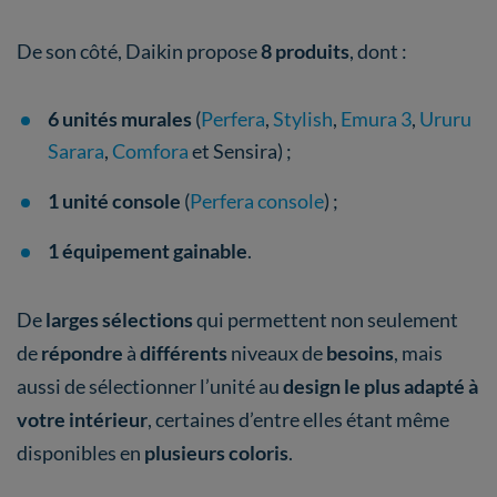
De son côté, Daikin propose
8 produits
, dont :
6 unités murales
(
Perfera
,
Stylish
,
Emura 3
,
Ururu
Sarara
,
Comfora
et Sensira) ;
1 unité
console
(
Perfera console
) ;
1 équipement gainable
.
De
larges sélections
qui permettent non seulement
de
répondre
à
différents
niveaux de
besoins
, mais
aussi de sélectionner l’unité au
design le plus adapté à
votre intérieur
, certaines d’entre elles étant même
disponibles en
plusieurs coloris
.