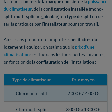
facteurs, comme de la
marque choisie
, de la
puissance
du climatiseur
, de la
configuration installée
(
mono-
split
,
multi-split
ou
gainable
), du
type de split
ou des
tarifs
pratiqués par
l’installateur
pour son travail.
Ainsi, sans prendre en compte les
spécificités du
logement
à équiper, on estime que le
prix d’une
climatisation
se situe dans les fourchettes suivantes,
en fonction de la
configuration de l’installation
:
Type de climatiseur
Prix moyen
Clim mono-split
2 000 € à 4 000 €
Clim multi-split
3 000 € à 13 000 €