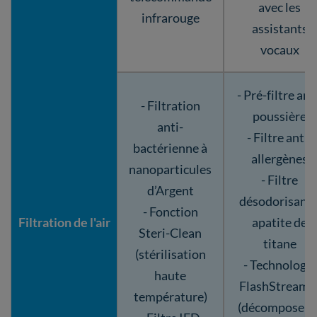
avec les
infrarouge
assistants
vocaux
- Pré-filtre ant
- Filtration
poussière
anti-
- Filtre anti-
bactérienne à
allergènes
nanoparticules
- Filtre
d’Argent
désodorisant 
- Fonction
Filtration de l'air
apatite de
Steri-Clean
titane
(stérilisation
- Technologie
haute
FlashStreame
température)
(décompose le