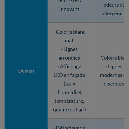
- Filtre IFD
odeurs et
innovant
allergènes)
- Coloris blanc
mat
- Lignes
arrondies
- Coloris blan
- Affichage
- Lignes
Design
LED en façade
modernes et
(taux
discrètes
d’humidité,
température,
qualité de l’air)
- Détecteur de