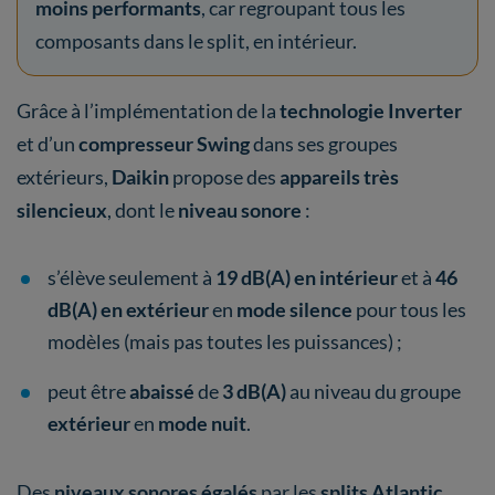
moins performants
, car regroupant tous les
composants dans le split, en intérieur.
Grâce à l’implémentation de la
technologie Inverter
et d’un
compresseur Swing
dans ses groupes
extérieurs,
Daikin
propose des
appareils très
silencieux
, dont le
niveau sonore
:
s’élève seulement à
19 dB(A) en intérieur
et à
46
dB(A) en extérieur
en
mode silence
pour tous les
modèles (mais pas toutes les puissances) ;
peut être
abaissé
de
3 dB(A)
au niveau du groupe
extérieur
en
mode nuit
.
Des
niveaux sonores égalés
par les
splits Atlantic
,