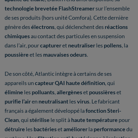
technologie brevetée FlashStreamer
sur l’ensemble
de ses produits (hors unité Comfora). Cette dernière
génère des
électrons
, qui déclenchent des
réactions
chimiques
au contact des particules en suspension
dans l’air, pour
capturer
et
neutraliser
les
pollens
, la
poussière
et les
mauvaises odeurs
.
De son côté, Atlantic intègre à certains de ses
appareils un
capteur QAI haute définition
, qui
élimine
les
polluants
,
allergènes
et
poussières
et
purifie l’air
en
neutralisant
les
virus
. Le fabricant
français a également développé la
fonction Steri-
Clean
, qui
stérilise
le split à
haute température
pour
détruire
les
bactéries
et
améliorer
la
performance
du