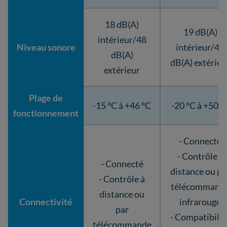
18 dB(A)
19 dB(A)
intérieur/48
Niveau sonore
intérieur/46
dB(A)
dB(A) extérieu
extérieur
Plage de
-15 °C à +46 °C
-20 °C à +50 °
fonctionnement
- Connecté
- Contrôle à
- Connecté
distance ou pa
- Contrôle à
télécommand
distance ou
Connectivité
infrarouge
par
- Compatibilit
télécommande