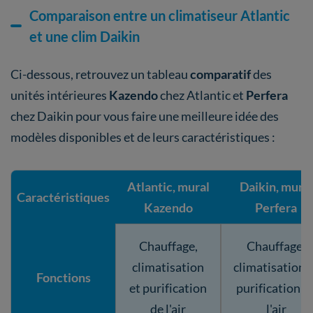
Comparaison entre un climatiseur Atlantic
et une clim Daikin
Ci-dessous, retrouvez un tableau
comparatif
des
unités intérieures
Kazendo
chez Atlantic et
Perfera
chez Daikin pour vous faire une meilleure idée des
modèles disponibles et de leurs caractéristiques :
Atlantic, mural
Daikin, mural
Caractéristiques
Kazendo
Perfera
Chauffage,
Chauffage,
climatisation
climatisation 
Fonctions
et purification
purification d
de l'air
l'air