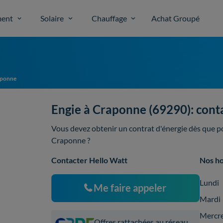
ent
Solaire
Chauffage
Achat Groupé
ponne
Engie à Craponne (69290): cont
Vous devez obtenir un contrat d'énergie dès que pos
Craponne ?
Contacter Hello Watt
Nos ho
Lundi
Me faire appeler
Mardi
Mercr
Offres rattachées au réseau