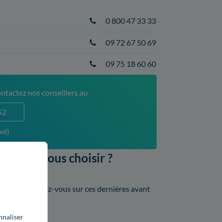
0 800 47 33 33
09 72 67 50 69
09 75 18 60 60
ntactez nos conseillers au
52
xé)
le devez-vous choisir ?
 varié. Renseignez-vous sur ces dernières avant
nnaliser