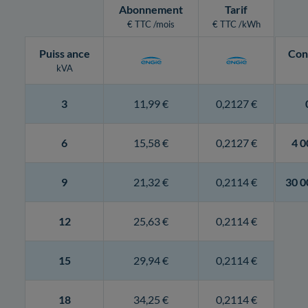
Abonnement
Tarif
€ TTC /mois
€ TTC /kWh
Puiss
ance
Con
kVA
3
11,99 €
0,2127 €
6
15,58 €
0,2127 €
4 0
9
21,32 €
0,2114 €
30 0
12
25,63 €
0,2114 €
15
29,94 €
0,2114 €
18
34,25 €
0,2114 €