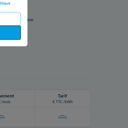
itique
 son gaz.
 ville de Craponne.
nement
Tarif
 /mois
€ TTC /kWh