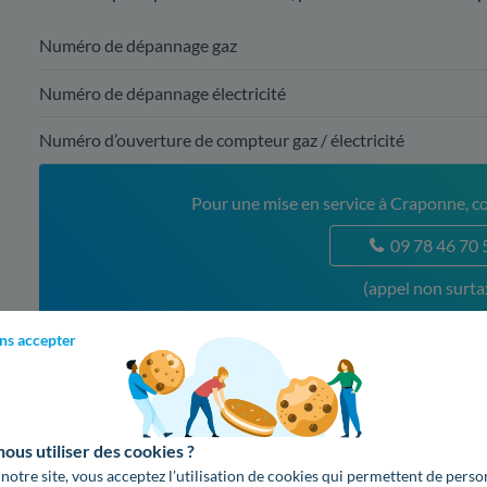
Numéro de dépannage gaz
Numéro de dépannage électricité
Numéro d’ouverture de compteur gaz / électricité
Pour une mise en service à Craponne, co
09 78 46 70 
(appel non surta
2. Offres de l'entreprise Engie, laquel
ns accepter
Le catalogue d'offres d'électricité et de gaz d'Engie est très
de prendre votre décision.
us utiliser des cookies ?
 notre site, vous acceptez l’utilisation de cookies qui permettent de perso