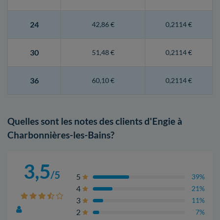
24
42,86 €
0,2114 €
30
51,48 €
0,2114 €
36
60,10 €
0,2114 €
Quelles sont les notes des clients d'Engie à
Charbonnières-les-Bains?
3,5
/5
5
39%
4
21%
3
11%
2
7%