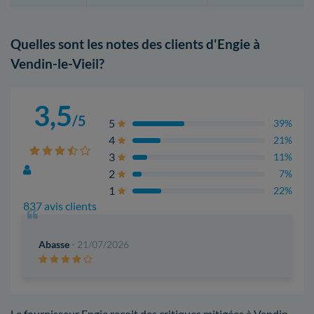
Quelles sont les notes des clients d'Engie à
Vendin-le-Vieil?
3,5
/5
5
39%
4
21%
3
11%
2
7%
1
22%
837 avis clients
Abasse
- 21/07/2026
Le fournisseur Engie reçoit des critiques mitigées à Vendin-