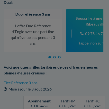
Dual:
Duo référence 3 ans
Souscrire à une off
Ribeauvillé
L'offre Duo Référence
d'Engie avec une part fixe
09 78 46 70 5
qui n'évolue pas pendant 3
(appel non surtax
ans.
Voici quelques grilles tarifaires de ces offres en heures
pleines /heures creuses :
Elec Référence 3 ans
Mise à jour le
3 août 2026
Abonnement
Tarif HP
Tarif HC
€ TTC /mois
€ TTC /kWh
€ TTC /kWh