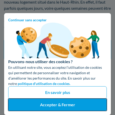
nouveau logement situé dans le Haut-Rhin. En effet, il faut
parfois quelques jours, voire quelques semaines peuvent être
nécessaires pour que la mise en service de votre compteur
Continuer sans accepter
d'électricité soit faite à Ribeauvillé. Veuillez trouver ci-
dessous la grille tarifaire avec les différents services qui
peuvent faire fluctuer le prix de l'intervention :
Tarif
Délai d’intervention
Type de mise en service
prestation
maximum
(TTC)
Pouvons-nous utiliser des cookies ?
Changement de fournisseur
21 jours
Gratuit
En utilisant notre site, vous acceptez l’utilisation de cookies
qui permettent de personnaliser votre navigation et
d’améliorer les performances du site. En savoir plus sur
Mise en service standard
5 jours ouvrés
16,79€
notre
politique d'utilisation de cookies.
En savoir plus
Mise en service express
2 jours ouvrés
55,07€
Accepter & Fermer
24h après la
Mise en service d’urgence
149,19€
souscription