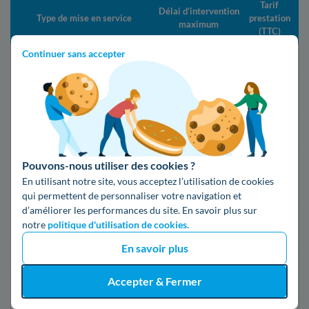
Tarif
Délai d’intervention
Type de mise en service
prestation
maximum
(TTC)
Continuer sans accepter
Changement de fournisseur
21 jours
Gratuit
Mise en service standard
5 jours ouvrés
16,79€
Mise en service express
2 jours ouvrés
55,07€
Pouvons-nous utiliser des cookies ?
24h après la
Mise en service d’urgence
149,19€
En utilisant notre site, vous acceptez l’utilisation de cookies
souscription
qui permettent de personnaliser votre navigation et
d’améliorer les performances du site. En savoir plus sur
Mise en service d’urgence
notre
politique d'utilisation de cookies.
30 minutes
69,76€
compteur Linky
En savoir plus
Première mise en service
10 jours
50,56€
Accepter & Fermer
(nouveau raccordement)
ouvrés