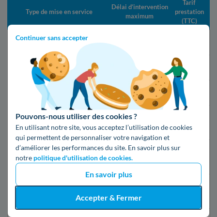
Tarif
Délai d’intervention
Type de mise en service
prestation
maximum
(TTC)
Continuer sans accepter
Changement de fournisseur
21 jours
Gratuit
Mise en service standard
5 jours ouvrés
16,79€
Mise en service express
2 jours ouvrés
55,07€
Pouvons-nous utiliser des cookies ?
24h après la
Mise en service d’urgence
149,19€
En utilisant notre site, vous acceptez l’utilisation de cookies
souscription
qui permettent de personnaliser votre navigation et
d’améliorer les performances du site. En savoir plus sur
Mise en service d’urgence
30 minutes
69,76€
notre
politique d'utilisation de cookies.
compteur Linky
En savoir plus
Première mise en service
10 jours
50,56€
(nouveau raccordement)
ouvrés
Accepter & Fermer