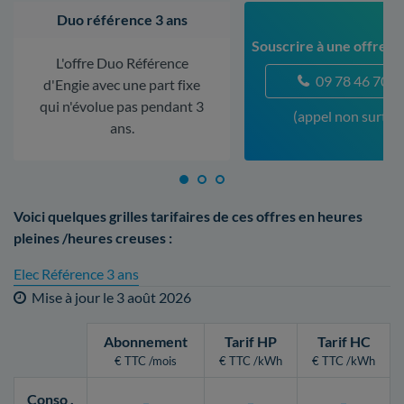
Duo référence 3 ans
Souscrire à une offre à
L'offre Duo Référence
09 78 46 70 5
d'Engie avec une part fixe
qui n'évolue pas pendant 3
(appel non surtax
ans.
Voici quelques grilles tarifaires de ces offres en heures
pleines /heures creuses :
Elec Référence 3 ans
Mise à jour le
3 août 2026
Abonnement
Tarif HP
Tarif HC
€ TTC /mois
€ TTC /kWh
€ TTC /kWh
Conso
.