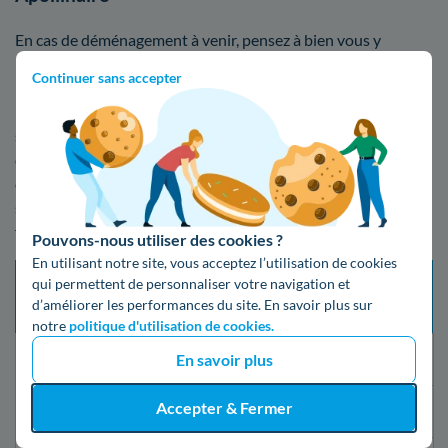
En cas de déménagement à venir, pensez à bien vous y
prendre tôt pour ce qui est de l'électricité dans votre
Continuer sans accepter
nouveau logement localisé dans votre nouvelle ville.
Effectivement, un certain délai, de quelques jours ou
semaines pour que la mise en service de votre compteur
d'électricité soit réalisée à Saint-Apollinaire. Veuillez trouver
ci-dessous le tableau des tarifs regroupant les multiples
services qui additionné à l'ouverture du compteur, font
fluctuer le coût de l'installation :
Pouvons-nous utiliser des cookies ?
En utilisant notre site, vous acceptez l’utilisation de cookies
Tarif
qui permettent de personnaliser votre navigation et
Délai d’intervention
Type de mise en service
prestation
d’améliorer les performances du site. En savoir plus sur
maximum
(TTC)
notre
politique d'utilisation de cookies.
En savoir plus
Changement de fournisseur
21 jours
Gratuit
Accepter & Fermer
Mise en service standard
5 jours ouvrés
16,79€