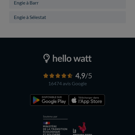
Engie à Barr
Engie à Sélestat
4,9
/5
16474 avis
Google