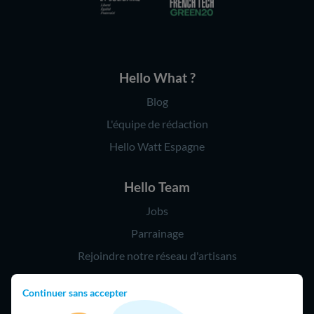
Hello What ?
Blog
L'équipe de rédaction
Hello Watt Espagne
Hello Team
Jobs
Parrainage
Rejoindre notre réseau d'artisans
Continuer sans accepter
Hello !