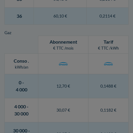
36
60,10 €
0,2114 €
Gaz
Abonnement
Tarif
€ TTC /mois
€ TTC /kWh
Conso
.
kWh/an
0 -
12,70 €
0,1488 €
4 000
4 000 -
30,07 €
0,1182 €
30 000
30 000 -