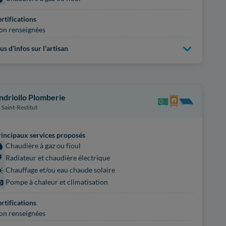
rtifications
on renseignées
us d'infos sur l'artisan
ndriollo Plomberie
Saint-Restitut
incipaux services proposés
Chaudière à gaz ou fioul
Radiateur et chaudière électrique
Chauffage et/ou eau chaude solaire
Pompe à chaleur et climatisation
rtifications
on renseignées