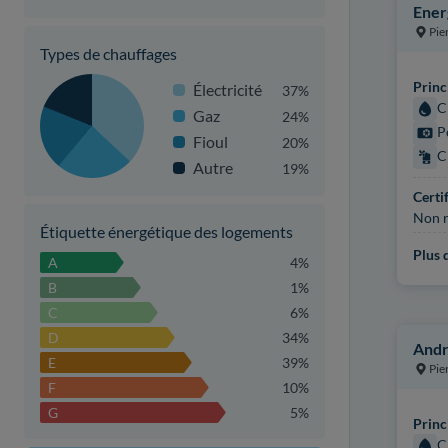
Ener
Pie
Types de chauffages
Princ
Électricité
37%
C
Gaz
24%
P
Fioul
20%
C
Autre
19%
Certi
Non r
Étiquette énergétique des logements
Plus d
A
4%
B
1%
C
6%
D
34%
Andr
E
39%
Pie
F
10%
G
5%
Princ
C