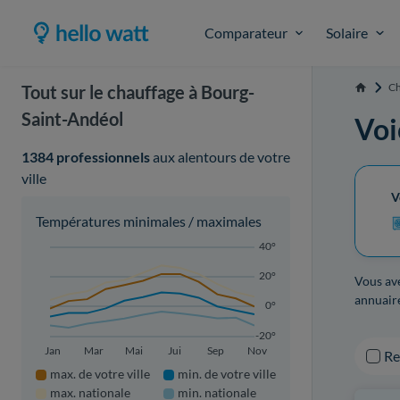
Comparateur
Solaire
Ch
Tout sur le chauffage à Bourg-
Accueil
Saint-Andéol
Voi
1384 professionnels
aux alentours de votre
ville
V
Températures minimales / maximales
40°
20°
Vous ave
annuaire
0°
-20°
Jan
Mar
Mai
Jui
Sep
Nov
R
max. de votre ville
min. de votre ville
max. nationale
min. nationale