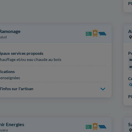
Pl
 Ramonage
A
alud
ipaux services proposés
Pr
hauffage et/ou eau chaude au bois
fications
enseignées
Ce
Q
'infos sur l'artisan
Pl
nir Energies
S
nzère