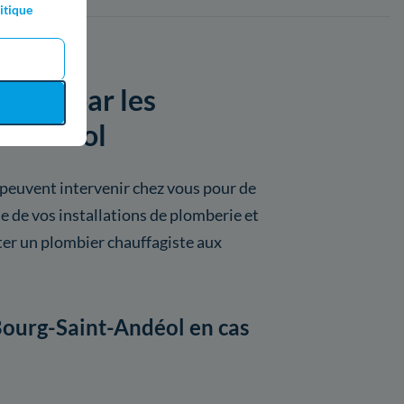
itique
posés par les
t-Andéol
 peuvent intervenir chez vous pour de
 de vos installations de plomberie et
er un plombier chauffagiste aux
 Bourg-Saint-Andéol en cas