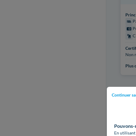
Princ
P
P
C
Certi
Non r
Plus d
Continuer sa
Pouvons-no
En utilisant