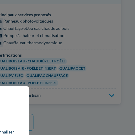
incipaux services proposés
Panneaux photovoltaïques
Chauffage et/ou eau chaude au bois
Pompe à chaleur et climatisation
Chauffe-eau thermodynamique
rtifications
UALIBOIS EAU - CHAUDIÈRE ET POÊLE
UALIBOIS AIR - POÊLE ET INSERT
QUALIPAC CET
UALIPV ELEC
QUALIPAC CHAUFFAGE
UALIBOIS EAU - POÊLE ET INSERT
us d'infos sur l'artisan
e plus
nnaliser