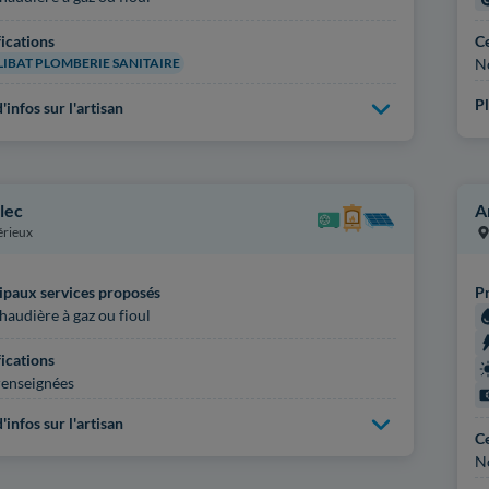
fications
Ce
IBAT PLOMBERIE SANITAIRE
N
Pl
'infos sur l'artisan
lec
A
érieux
ipaux services proposés
Pr
haudière à gaz ou fioul
fications
enseignées
'infos sur l'artisan
Ce
N