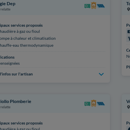
gie Dep
T
rrelatte
ipaux services proposés
Pr
haudière à gaz ou fioul
ompe à chaleur et climatisation
hauffe-eau thermodynamique
Ce
N
fications
enseignées
Pl
'infos sur l'artisan
iollo Plomberie
V
rrelatte
ipaux services proposés
Pr
haudière à gaz ou fioul