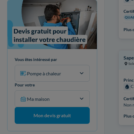
Certi
QUAL
Plus d
Sape
Vous êtes intéressé par
Sol
Pompe à chaleur
Princ
Pour votre
C
Certi
Ma maison
Non r
Mon devis gratuit
Plus d