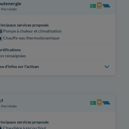
outenergie
Pierrelatte
incipaux services proposés
Pompe à chaleur et climatisation
Chauffe-eau thermodynamique
rtifications
on renseignées
us d'infos sur l'artisan
cf
Pierrelatte
incipaux services proposés
Chaudière à gaz ou fioul