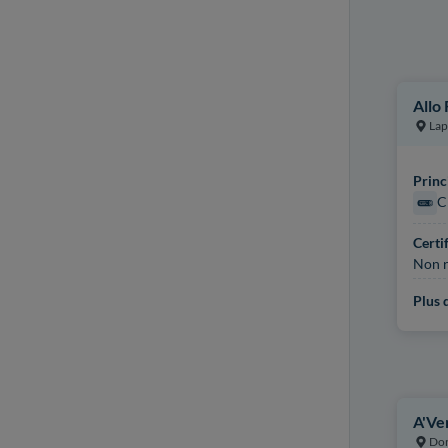
Allo
Lap
Princ
C
Certi
Non r
Plus d
A'Ve
Do