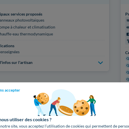
ipaux services proposés
Pr
anneaux photovoltaïques
ompe à chaleur et climatisation
hauffe-eau thermodynamique
fications
enseignées
Ce
Q
'infos sur l'artisan
Q
Q
Q
ns accepter
Pl
Voir
1374
artisans d
us utiliser des cookies ?
 notre site, vous acceptez l’utilisation de cookies qui permettent de perso