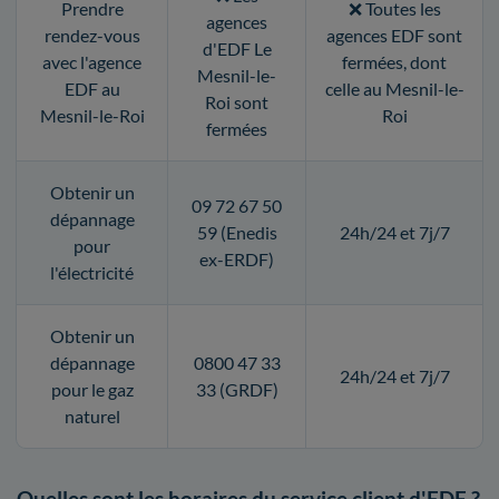
Prendre
❌ Toutes les
agences
rendez-vous
agences EDF sont
d'EDF Le
avec l'agence
fermées, dont
Mesnil-le-
EDF au
celle au Mesnil-le-
Roi sont
Mesnil-le-Roi
Roi
fermées
Obtenir un
09 72 67 50
dépannage
59 (Enedis
24h/24 et 7j/7
pour
ex-ERDF)
l'électricité
Obtenir un
dépannage
0800 47 33
24h/24 et 7j/7
pour le gaz
33 (GRDF)
naturel
Quelles sont les horaires du service client d'EDF ?