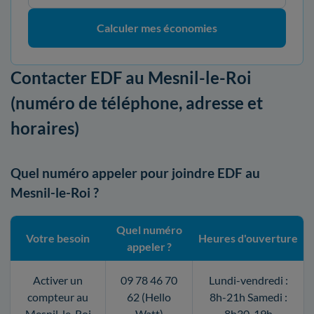
Calculer mes économies
Contacter EDF au Mesnil-le-Roi
(numéro de téléphone, adresse et
horaires)
Quel numéro appeler pour joindre EDF au
Mesnil-le-Roi ?
Quel numéro
Votre besoin
Heures d'ouverture
appeler ?
Activer un
09 78 46 70
Lundi-vendredi :
compteur au
62 (Hello
8h-21h Samedi :
Mesnil-le-Roi
Watt)
8h30-19h