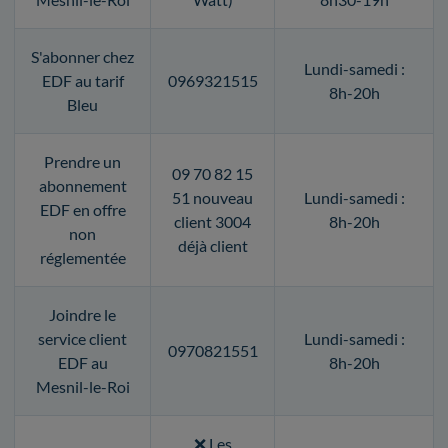
S'abonner chez
Lundi-samedi :
EDF au tarif
0969321515
8h-20h
Bleu
Prendre un
09 70 82 15
abonnement
51 nouveau
Lundi-samedi :
EDF en offre
client 3004
8h-20h
non
déjà client
réglementée
Joindre le
service client
Lundi-samedi :
0970821551
EDF au
8h-20h
Mesnil-le-Roi
❌ Les