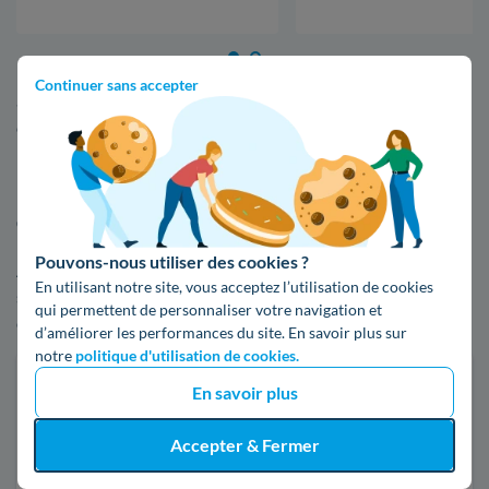
Les factures sont forcément différentes d'un logement à un
Continuer sans accepter
autre, d'un ménage à un autre, du fait du fournisseur, de la
consommation en kWh, et de bien d'autres critères.
Faites une estimation facile de votre facture
d'énergie au Mesnil-le-Roi
Pouvons-nous utiliser des cookies ?
Afin de voir par vous-même les écarts de tarifs entre EDF et
En utilisant notre site, vous acceptez l’utilisation de cookies
ses compétiteurs, n'hésitez pas à faire usage de notre
qui permettent de personnaliser votre navigation et
comparateur d'offres d'électricité ou de gaz :
d’améliorer les performances du site. En savoir plus sur
notre
politique d'utilisation de cookies.
Faites des économies sur vos factures d'énergie
En savoir plus
Je compare
Accepter & Fermer