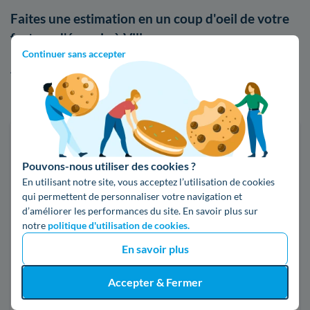
Faites une estimation en un coup d'oeil de votre
facture d'énergie à Villenoy
Continuer sans accepter
Afin de vous rendre compte des différences de tarifs entre
EDF et les autres acteurs du marché, n'hésitez pas à utiliser
notre comparateur d'offres d'électricité ou de gaz :
Faites des économies sur vos factures d'énergie
Pouvons-nous utiliser des cookies ?
Je compare
En utilisant notre site, vous acceptez l’utilisation de cookies
qui permettent de personnaliser votre navigation et
d’améliorer les performances du site. En savoir plus sur
Électricité
Gaz naturel
notre
politique d'utilisation de cookies.
En savoir plus
Code postal
Accepter & Fermer
77124 (VILLENOY)