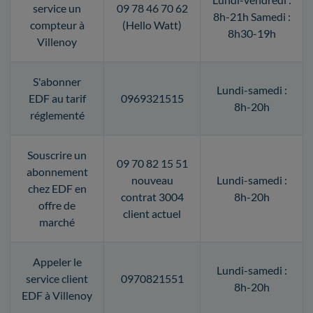
service un
09 78 46 70 62
8h-21h Samedi :
compteur à
(Hello Watt)
8h30-19h
Villenoy
S'abonner
Lundi-samedi :
EDF au tarif
0969321515
8h-20h
réglementé
Souscrire un
09 70 82 15 51
abonnement
nouveau
Lundi-samedi :
chez EDF en
contrat 3004
8h-20h
offre de
client actuel
marché
Appeler le
Lundi-samedi :
service client
0970821551
8h-20h
EDF à Villenoy