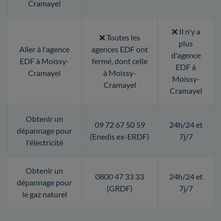
Cramayel
❌ Il n'y a
❌ Toutes les
plus
Aller à l'agence
agences EDF ont
d'agence
EDF à Moissy-
fermé, dont celle
EDF à
Cramayel
à Moissy-
Moissy-
Cramayel
Cramayel
Obtenir un
09 72 67 50 59
24h/24 et
dépannage pour
(Enedis ex-ERDF)
7j/7
l'électricité
Obtenir un
0800 47 33 33
24h/24 et
dépannage pour
(GRDF)
7j/7
le gaz naturel