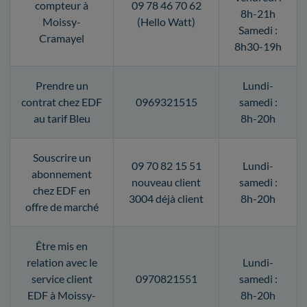
compteur à
09 78 46 70 62
8h-21h
Moissy-
(Hello Watt)
Samedi :
Cramayel
8h30-19h
Prendre un
Lundi-
contrat chez EDF
0969321515
samedi :
au tarif Bleu
8h-20h
Souscrire un
09 70 82 15 51
Lundi-
abonnement
nouveau client
samedi :
chez EDF en
3004 déjà client
8h-20h
offre de marché
Être mis en
relation avec le
Lundi-
service client
0970821551
samedi :
EDF à Moissy-
8h-20h