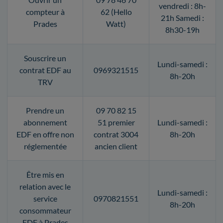
vendredi : 8h-
compteur à
62 (Hello
21h Samedi :
Prades
Watt)
8h30-19h
Souscrire un
Lundi-samedi :
contrat EDF au
0969321515
8h-20h
TRV
Prendre un
09 70 82 15
abonnement
51 premier
Lundi-samedi :
EDF en offre non
contrat 3004
8h-20h
réglementée
ancien client
Être mis en
relation avec le
Lundi-samedi :
service
0970821551
8h-20h
consommateur
EDF à Prades