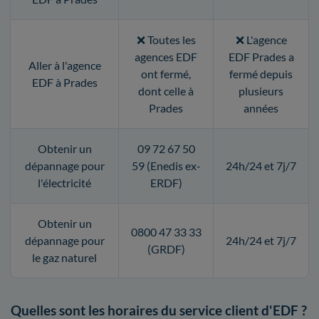
❌ Toutes les
❌ L'agence
agences EDF
EDF Prades a
Aller à l'agence
ont fermé,
fermé depuis
EDF à Prades
dont celle à
plusieurs
Prades
années
Obtenir un
09 72 67 50
dépannage pour
59 (Enedis ex-
24h/24 et 7j/7
l'électricité
ERDF)
Obtenir un
0800 47 33 33
dépannage pour
24h/24 et 7j/7
(GRDF)
le gaz naturel
Quelles sont les horaires du service client d'EDF ?