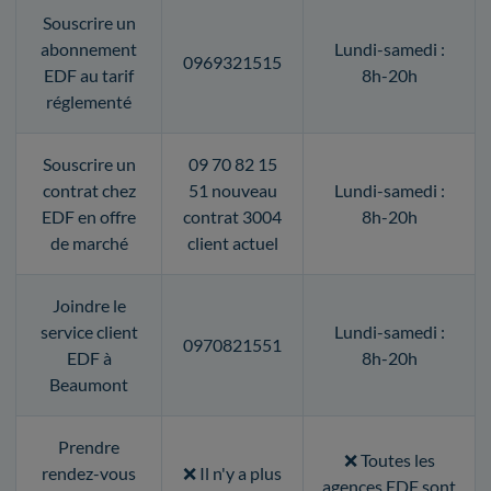
Souscrire un
abonnement
Lundi-samedi :
0969321515
EDF au tarif
8h-20h
réglementé
Souscrire un
09 70 82 15
contrat chez
51 nouveau
Lundi-samedi :
EDF en offre
contrat 3004
8h-20h
de marché
client actuel
Joindre le
service client
Lundi-samedi :
0970821551
EDF à
8h-20h
Beaumont
Prendre
❌ Toutes les
rendez-vous
❌ Il n'y a plus
agences EDF sont