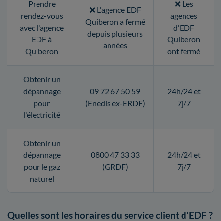
Prendre
❌ Les
❌ L'agence EDF
rendez-vous
agences
Quiberon a fermé
avec l'agence
d'EDF
depuis plusieurs
EDF à
Quiberon
années
Quiberon
ont fermé
Obtenir un
dépannage
09 72 67 50 59
24h/24 et
pour
(Enedis ex-ERDF)
7j/7
l'électricité
Obtenir un
dépannage
0800 47 33 33
24h/24 et
pour le gaz
(GRDF)
7j/7
naturel
Quelles sont les horaires du service client d'EDF ?