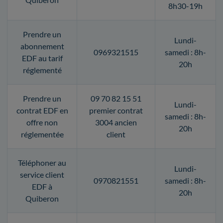
8h30-19h
Prendre un
Lundi-
abonnement
0969321515
samedi : 8h-
EDF au tarif
20h
réglementé
Prendre un
09 70 82 15 51
Lundi-
contrat EDF en
premier contrat
samedi : 8h-
offre non
3004 ancien
20h
réglementée
client
Téléphoner au
Lundi-
service client
0970821551
samedi : 8h-
EDF à
20h
Quiberon