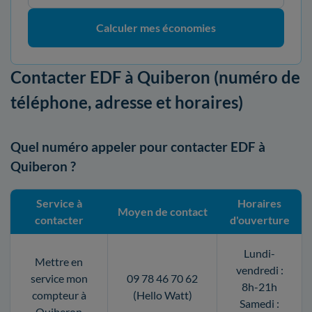
Calculer mes économies
Contacter EDF à Quiberon (numéro de
téléphone, adresse et horaires)
Quel numéro appeler pour contacter EDF à
Quiberon ?
Service à
Horaires
Moyen de contact
contacter
d'ouverture
Lundi-
Mettre en
vendredi :
service mon
09 78 46 70 62
8h-21h
compteur à
(Hello Watt)
Samedi :
Quiberon