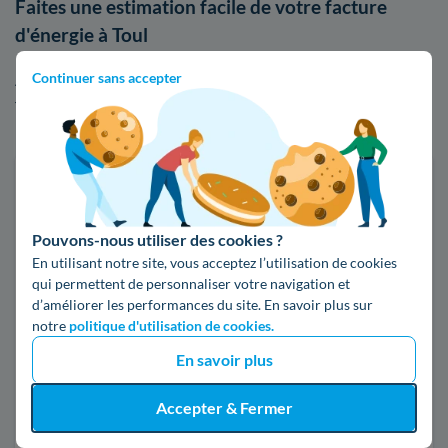
Faites une estimation facile de votre facture
d'énergie à Toul
Continuer sans accepter
Afin de visualiser les écarts de tarifs entre EDF et les autres
fournisseurs sur le marché, n'hésitez pas à faire usage de
notre comparateur d'offres d'électricité ou de gaz :
Faites des économies sur vos factures d'énergie
Je compare
Pouvons-nous utiliser des cookies ?
En utilisant notre site, vous acceptez l’utilisation de cookies
qui permettent de personnaliser votre navigation et
Électricité
Gaz naturel
d’améliorer les performances du site. En savoir plus sur
notre
politique d'utilisation de cookies.
Code postal
En savoir plus
54200 (TOUL)
Accepter & Fermer