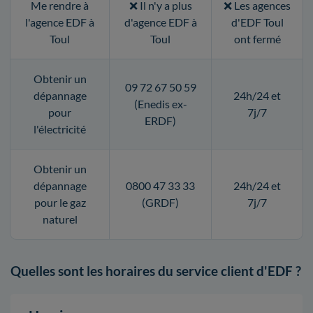
Me rendre à
❌ Il n'y a plus
❌ Les agences
l'agence EDF à
d'agence EDF à
d'EDF Toul
Toul
Toul
ont fermé
Obtenir un
09 72 67 50 59
dépannage
24h/24 et
(Enedis ex-
pour
7j/7
ERDF)
l'électricité
Obtenir un
dépannage
0800 47 33 33
24h/24 et
pour le gaz
(GRDF)
7j/7
naturel
Quelles sont les horaires du service client d'EDF ?