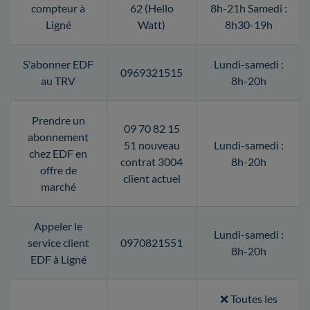
compteur à
62 (Hello
8h-21h Samedi :
Ligné
Watt)
8h30-19h
S'abonner EDF
Lundi-samedi :
0969321515
au TRV
8h-20h
Prendre un
09 70 82 15
abonnement
51 nouveau
Lundi-samedi :
chez EDF en
contrat 3004
8h-20h
offre de
client actuel
marché
Appeler le
Lundi-samedi :
service client
0970821551
8h-20h
EDF à Ligné
❌ Toutes les