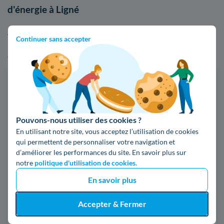
d'énergie à Ligné
Afin de voir par vous-même les écarts de tarifs entre EDF et
Continuer sans accepter
les autres fournisseurs d'énergie, n'hésitez pas à faire usage
de notre comparateur d'offres d'électricité ou de gaz :
Faites des économies sur vos factures d'énergie
Je compare
Pouvons-nous utiliser des cookies ?
En utilisant notre site, vous acceptez l’utilisation de cookies
Électricité
Gaz naturel
qui permettent de personnaliser votre navigation et
d’améliorer les performances du site. En savoir plus sur
notre
politique d'utilisation de cookies.
Code postal
En savoir plus
44850 (LIGNE)
Accepter & Fermer
Pour mon