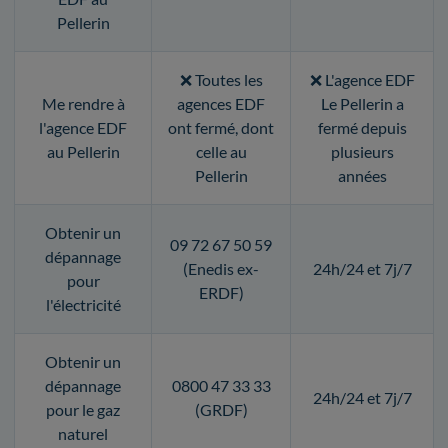
Pellerin
❌ Toutes les
❌ L'agence EDF
Me rendre à
agences EDF
Le Pellerin a
l'agence EDF
ont fermé, dont
fermé depuis
au Pellerin
celle au
plusieurs
Pellerin
années
Obtenir un
09 72 67 50 59
dépannage
(Enedis ex-
24h/24 et 7j/7
pour
ERDF)
l'électricité
Obtenir un
dépannage
0800 47 33 33
24h/24 et 7j/7
pour le gaz
(GRDF)
naturel