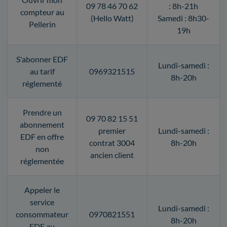
09 78 46 70 62
: 8h-21h
compteur au
(Hello Watt)
Samedi : 8h30-
Pellerin
19h
S'abonner EDF
Lundi-samedi :
au tarif
0969321515
8h-20h
réglementé
Prendre un
09 70 82 15 51
abonnement
premier
Lundi-samedi :
EDF en offre
contrat 3004
8h-20h
non
ancien client
réglementée
Appeler le
service
Lundi-samedi :
consommateur
0970821551
8h-20h
EDF au