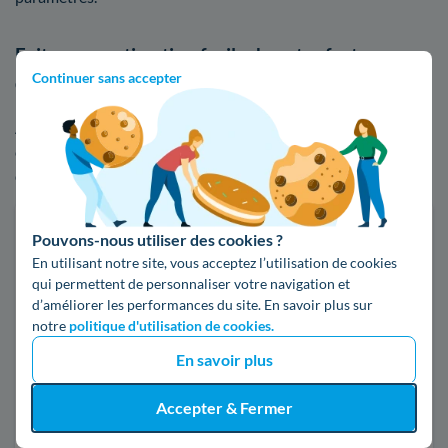
Faites une estimation facile de votre facture
Continuer sans accepter
d'énergie au Bignon
Afin de noter les différences de tarifs entre EDF et ses
concurrents, n'hésitez pas à utiliser notre comparateur
d'offres d'électricité ou de gaz :
Faites des économies sur vos factures d'énergie
Pouvons-nous utiliser des cookies ?
En utilisant notre site, vous acceptez l’utilisation de cookies
Je compare
qui permettent de personnaliser votre navigation et
d’améliorer les performances du site. En savoir plus sur
notre
politique d'utilisation de cookies.
Électricité
Gaz naturel
En savoir plus
Code postal
Accepter & Fermer
44140 (LE BIGNON)