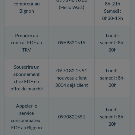
compteur au
8h-21h
(Hello Watt)
Bignon
Samedi :
8h30-19h
Prendre un
Lundi-
contrat EDF au
0969321515
samedi : 8h-
TRV
20h
Souscrire un
09 70 82 15 51
Lundi-
abonnement
nouveau client
samedi : 8h-
chez EDF en
3004 déjà client
20h
offre de marché
Appeler le
Lundi-
service
0970821551
samedi : 8h-
consommateur
20h
EDF au Bignon