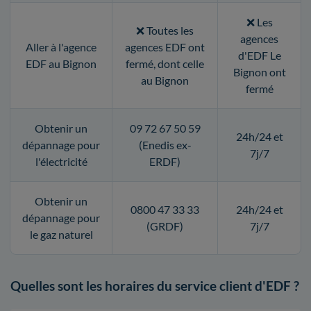
❌ Les
❌ Toutes les
agences
Aller à l'agence
agences EDF ont
d'EDF Le
EDF au Bignon
fermé, dont celle
Bignon ont
au Bignon
fermé
Obtenir un
09 72 67 50 59
24h/24 et
dépannage pour
(Enedis ex-
7j/7
l'électricité
ERDF)
Obtenir un
0800 47 33 33
24h/24 et
dépannage pour
(GRDF)
7j/7
le gaz naturel
Quelles sont les horaires du service client d'EDF ?