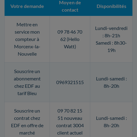
Moyen de
Votre demande
Disponibilités
contact
Mettre en
Lundi-vendredi
service mon
09 78 46 70
: 8h-21h
compteur à
62 (Hello
Samedi : 8h30-
Morcenx-la-
Watt)
19h
Nouvelle
Souscrire un
abonnement
Lundi-samedi :
0969321515
chez EDF au
8h-20h
tarif Bleu
Souscrire un
09 70 82 15
contrat chez
51 nouveau
Lundi-samedi :
EDF en offre de
contrat 3004
8h-20h
marché
client actuel