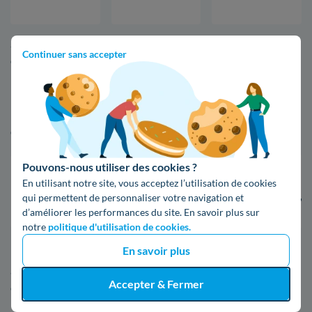
Si vous venez de vous installer à Morcenx-la-Nouvelle, voici
Continuer sans accepter
quelques données clés qui peuvent s'avérer être utiles.
La facture d'énergie à Morcenx-la-Nouvelle est-
elle plus avantageuse que celles d'autres villes ?
Pouvons-nous utiliser des cookies ?
Morcenx-La-Nouvelle
Biscarrosse
En utilisant notre site, vous acceptez l’utilisation de cookies
qui permettent de personnaliser votre navigation et
6 548 kWh / foyer
8 273 kWh / foye
d’améliorer les performances du site. En savoir plus sur
notre
politique d'utilisation de cookies.
En savoir plus
Les factures sont évidemment différentes d'un logement à un
autre, d'un ménage à un autre, du fait du fournisseur, de la
Accepter & Fermer
consommation en kWh, et de bien d'autres facteurs.