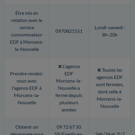
Être mis en
relation avec le
service
Lundi-samedi :
0970821551
consommateur
8h-20h
EDF à Morcenx-
la-Nouvelle
❌ L'agence
❌ Toutes les
Prendre rendez-
EDF
agences EDF
vous avec
Morcenx-la-
sont fermées,
l'agence EDF à
Nouvelle a
dont celle à
Morcenx-la-
fermé depuis
Morcenx-la-
Nouvelle
plusieurs
Nouvelle
années
Obtenir un
09 72 67 50
dépannage pour
59 (Enedis ex-
24h/24 et 7j/7