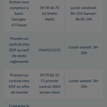
Activer mon
compteur à
09 78 46 70
Lundi-vendredi :
Saint-
62 (Hello
8h-21h Samedi :
Georges-
Watt)
8h30-19h
d'Orques
Prendre un
contrat chez
Lundi-samedi : 8h-
EDF au tarif
0969321515
20h
de vente
réglementé
Prendre un
09 70 82 15
contrat chez
51 premier
Lundi-samedi : 8h-
EDF en offre
contrat 3004
20h
de marché
ancien client
Contacter le