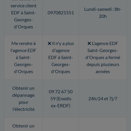
service client
Lundi-samedi : 8h-
EDF à Saint-
0970821551
20h
Georges-
d'Orques
Me rendre à
❌ Il n'y a plus
❌ L'agence EDF
l'agence EDF
d'agence
Saint-Georges-
à Saint-
EDF à Saint-
d'Orques a fermé
Georges-
Georges-
depuis plusieurs
d'Orques
d'Orques
années
Obtenir un
09 72 67 50
dépannage
59 (Enedis
24h/24 et 7j/7
pour
ex-ERDF)
l'électricité
Obtenir un