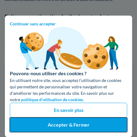
Faites une estimation facile de votre facture
Continuer sans accepter
d'énergie à Bessan
Afin de visualiser les écarts de tarifs entre EDF et ses
concurrents, n'hésitez pas à comparer les offres d'électricité
ou de gaz :
Faites des économies sur vos factures d'énergie
Pouvons-nous utiliser des cookies ?
En utilisant notre site, vous acceptez l’utilisation de cookies
Je compare
qui permettent de personnaliser votre navigation et
d’améliorer les performances du site. En savoir plus sur
notre
politique d'utilisation de cookies.
Électricité
Gaz naturel
En savoir plus
Code postal
Accepter & Fermer
34550 (BESSAN)