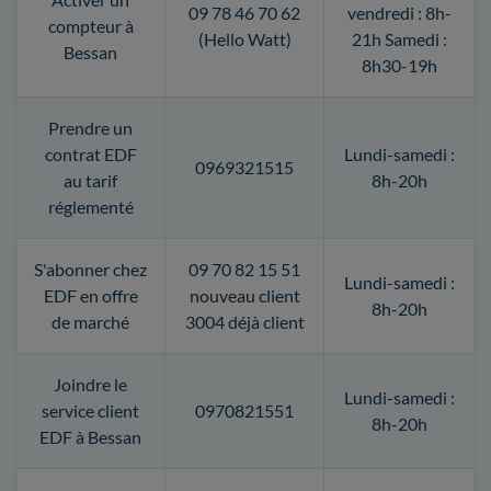
09 78 46 70 62
vendredi : 8h-
compteur à
(Hello Watt)
21h Samedi :
Bessan
8h30-19h
Prendre un
contrat EDF
Lundi-samedi :
0969321515
au tarif
8h-20h
réglementé
S'abonner chez
09 70 82 15 51
Lundi-samedi :
EDF en offre
nouveau client
8h-20h
de marché
3004 déjà client
Joindre le
Lundi-samedi :
service client
0970821551
8h-20h
EDF à Bessan