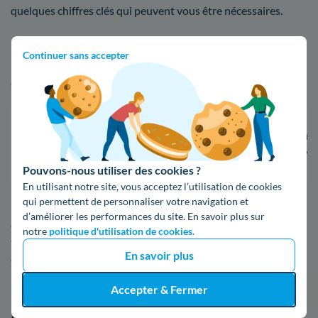
quelques chiffres clés qui peuvent vous être nécessaires.
Continuer sans accepter
La facture d'énergie à Villeneuve-la-Garenne est-
elle moins chère que celles d'autres villes ?
Villeneuve-La-Garenne
Asnieres-Sur-Sei
2 913 kWh / foyer
3 873 kWh / foye
Pouvons-nous utiliser des cookies ?
En utilisant notre site, vous acceptez l’utilisation de cookies
qui permettent de personnaliser votre navigation et
Les factures d'électricité évoluent naturellement en fonction
d’améliorer les performances du site. En savoir plus sur
du type de logement, en fonction des ménages, du fait du
notre
politique d'utilisation de cookies.
fournisseur, de la consommation en kWh, et de bien d'autres
En savoir plus
éléments.
Accepter & Fermer
Faites une estimation en un coup d'oeil de votre