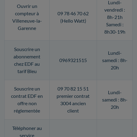
Lundi-
Ouvrir un
vendredi :
compteur à
09 78 46 70 62
8h-21h
Villeneuve-la-
(Hello Watt)
Samedi :
Garenne
8h30-19h
Souscrire un
Lundi-
abonnement
0969321515
samedi : 8h-
chez EDF au
20h
tarif Bleu
Souscrire un
09 70 82 15 51
Lundi-
contrat EDF en
premier contrat
samedi : 8h-
offre non
3004 ancien
20h
réglementée
client
Téléphoner au
service