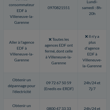
Lundi-
consommateur
0970821551
samedi : 8h-
EDF à
20h
Villeneuve-la-
Garenne
❌ Il n'y a
❌ Toutes les
Aller à l'agence
plus
agences EDF ont
EDF à
d'agence
fermé, dont celle
Villeneuve-la-
EDF à
à Villeneuve-la-
Garenne
Villeneuve-
Garenne
la-Garenne
Obtenir un
09 72 67 50 59
24h/24 et
dépannage pour
(Enedis ex-ERDF)
7j/7
l'électricité
Obtenir un
0800 47 33 33
24h/24 et