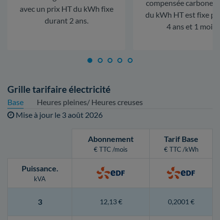
compensée carbone. L
avec un prix HT du kWh fixe
du kWh HT est fixe p
durant 2 ans.
4 ans et 1 mois.
Grille tarifaire électricité
Base
Heures pleines/ Heures creuses
Mise à jour le
3 août 2026
Abonnement
Tarif Base
€ TTC /mois
€ TTC /kWh
Puissance
.
kVA
3
12,13 €
0,2001 €