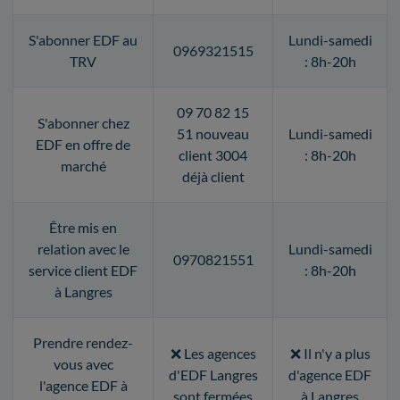
S'abonner EDF au
Lundi-samedi
0969321515
TRV
: 8h-20h
09 70 82 15
S'abonner chez
51 nouveau
Lundi-samedi
EDF en offre de
client 3004
: 8h-20h
marché
déjà client
Être mis en
relation avec le
Lundi-samedi
0970821551
service client EDF
: 8h-20h
à Langres
Prendre rendez-
❌ Les agences
❌ Il n'y a plus
vous avec
d'EDF Langres
d'agence EDF
l'agence EDF à
sont fermées
à Langres