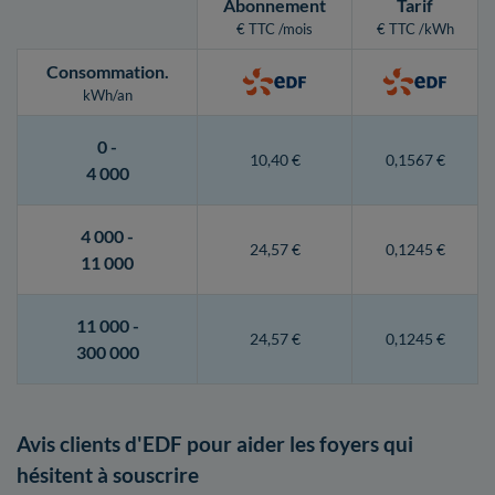
Abonnement
Tarif
€ TTC /mois
€ TTC /kWh
Consommation
.
kWh/an
0 -
10,40 €
0,1567 €
4 000
4 000 -
24,57 €
0,1245 €
11 000
11 000 -
24,57 €
0,1245 €
300 000
Avis clients d'EDF pour aider les foyers qui
hésitent à souscrire