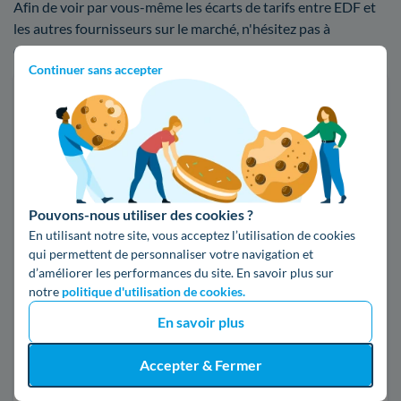
Afin de voir par vous-même les écarts de tarifs entre EDF et
les autres fournisseurs sur le marché, n'hésitez pas à
comparer les offres d'électricité ou de gaz :
Continuer sans accepter
Faites des économies sur vos factures d'énergie
Je compare
Électricité
Gaz naturel
Pouvons-nous utiliser des cookies ?
En utilisant notre site, vous acceptez l’utilisation de cookies
Code postal
qui permettent de personnaliser votre navigation et
d’améliorer les performances du site. En savoir plus sur
notre
politique d'utilisation de cookies.
52200 (LANGRES)
En savoir plus
Pour mon
Accepter & Fermer