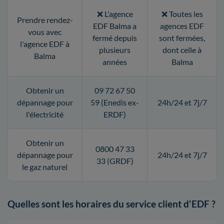
❌ L'agence
❌ Toutes les
Prendre rendez-
EDF Balma a
agences EDF
vous avec
fermé depuis
sont fermées,
l'agence EDF à
plusieurs
dont celle à
Balma
années
Balma
Obtenir un
09 72 67 50
dépannage pour
59 (Enedis ex-
24h/24 et 7j/7
l'électricité
ERDF)
Obtenir un
0800 47 33
dépannage pour
24h/24 et 7j/7
33 (GRDF)
le gaz naturel
Quelles sont les horaires du service client d'EDF ?