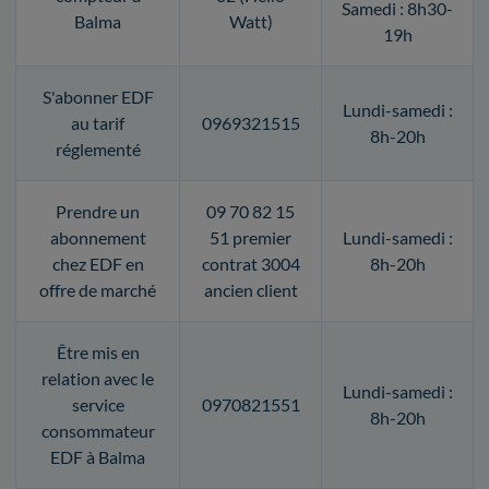
Samedi : 8h30-
Balma
Watt)
19h
S'abonner EDF
Lundi-samedi :
au tarif
0969321515
8h-20h
réglementé
Prendre un
09 70 82 15
abonnement
51 premier
Lundi-samedi :
chez EDF en
contrat 3004
8h-20h
offre de marché
ancien client
Être mis en
relation avec le
Lundi-samedi :
service
0970821551
8h-20h
consommateur
EDF à Balma