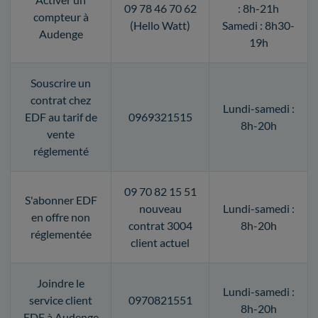
09 78 46 70 62
: 8h-21h
compteur à
(Hello Watt)
Samedi : 8h30-
Audenge
19h
Souscrire un
contrat chez
Lundi-samedi :
EDF au tarif de
0969321515
8h-20h
vente
réglementé
09 70 82 15 51
S'abonner EDF
nouveau
Lundi-samedi :
en offre non
contrat 3004
8h-20h
réglementée
client actuel
Joindre le
Lundi-samedi :
service client
0970821551
8h-20h
EDF à Audenge