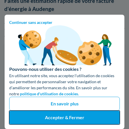
Faites une estimation rapide de votre facture
d'énergie à Audenge
Afin de visualiser les écarts de tarifs entre EDF et ses
Continuer sans accepter
concurrents, n'hésitez pas à faire usage de notre comparateur
d'offres d'électricité ou de gaz :
Faites des économies sur vos factures d'énergie
Je compare
Pouvons-nous utiliser des cookies ?
En utilisant notre site, vous acceptez l’utilisation de cookies
qui permettent de personnaliser votre navigation et
Électricité
Gaz naturel
d’améliorer les performances du site. En savoir plus sur
notre
politique d'utilisation de cookies.
Code postal
En savoir plus
33980 (AUDENGE)
Accepter & Fermer