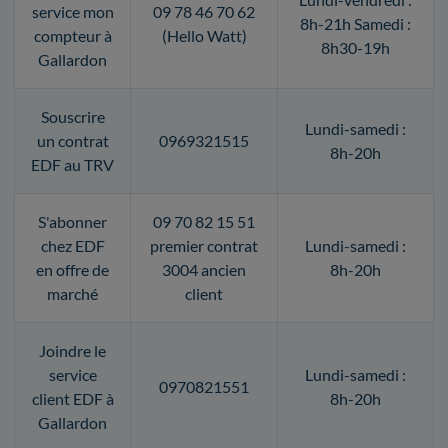
service mon
09 78 46 70 62
8h-21h Samedi :
compteur à
(Hello Watt)
8h30-19h
Gallardon
Souscrire
Lundi-samedi :
un contrat
0969321515
8h-20h
EDF au TRV
S'abonner
09 70 82 15 51
chez EDF
premier contrat
Lundi-samedi :
en offre de
3004 ancien
8h-20h
marché
client
Joindre le
service
Lundi-samedi :
0970821551
client EDF à
8h-20h
Gallardon