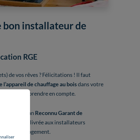
 bon installateur de
fication RGE
ts) de vos rêves ? Félicitations ! Il faut
e l’appareil de chauffage au bois
dans votre
itères
sont à prendre en compte.
nner un artisan
Reconnu Garant de
e
2011
est délivrée aux installateurs
ique
de leur logement.
nnaliser