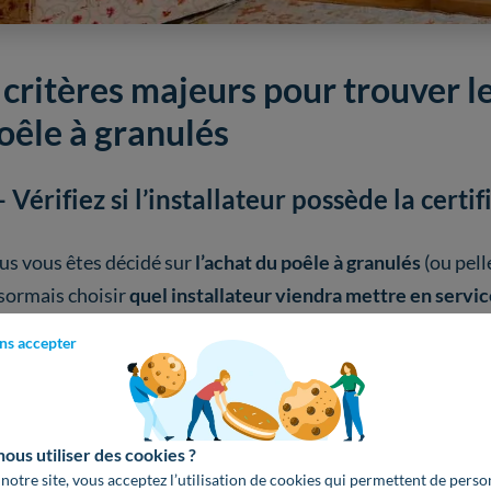
 critères majeurs pour trouver le
oêle à granulés
- Vérifiez si l’installateur possède la certi
us vous êtes décidé sur
l’achat du poêle à granulés
(ou pelle
sormais choisir
quel installateur viendra mettre en servic
gement. Pour sélectionner le
bon installateur, plusieurs cr
ns accepter
ant tout, nous vous conseillons très fortement de sélectio
Environnement (RGE).
En effet, cette
certification
datant d
us utiliser des cookies ?
compagnant les foyers français dans la
transition énergét
 notre site, vous acceptez l’utilisation de cookies qui permettent de perso