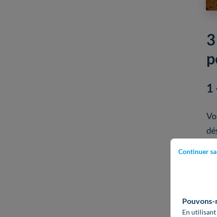
3
p
1 
Vo
dé
lo
Continuer sa
Av
l’
Pouvons-no
ac
En utilisant