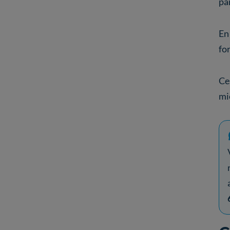
par
En 
fo
Ce
mi