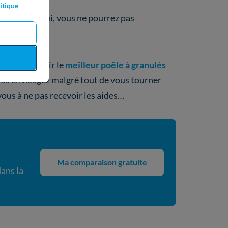
itique
r, car sans lui, vous ne pourrez pas
ttre de choisir le
meilleur poêle à granulés
vous envisagez malgré tout de vous tourner
vous à ne pas recevoir les aides…
Ma comparaison gratuite
dans la