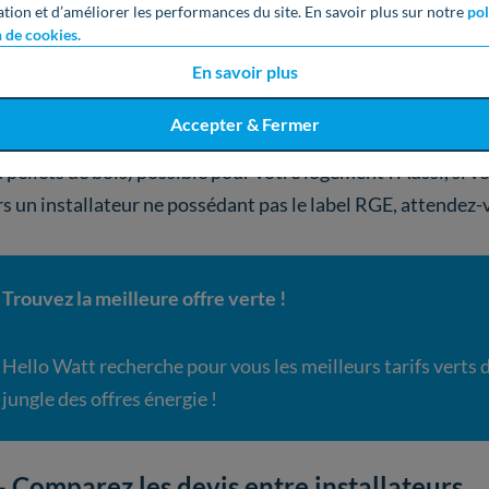
ation et d’améliorer les performances du site. En savoir plus sur notre
pol
n de cookies.
 label est
indispensable
lors de vos recherches d’installateu
néficier des nombreuses aides financières
disponibles.
En savoir plus
Accepter & Fermer
existe des aides à l’achat et à l’installation, pour vous perme
u pellets de bois) possible pour votre logement ! Aussi, si 
rs un installateur ne possédant pas le label RGE, attendez-
Trouvez la meilleure offre verte !
Hello Watt recherche pour vous les meilleurs tarifs verts 
jungle des offres énergie !
- Comparez les devis entre installateurs