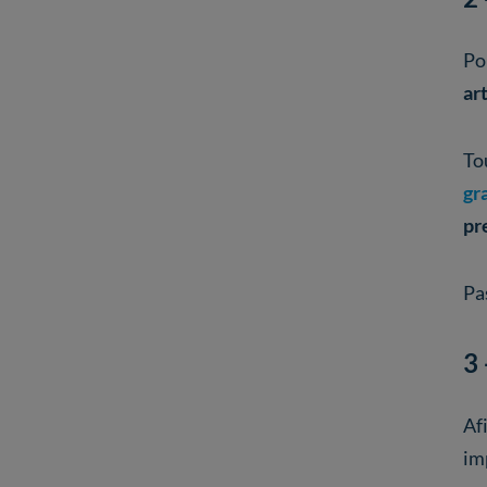
Pou
ar
To
gr
pr
Pa
3 
Af
im