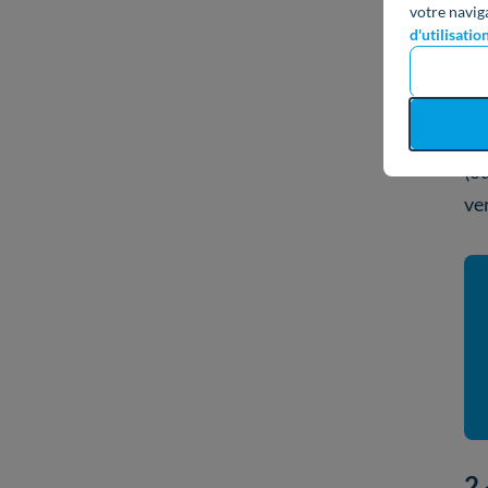
votre navig
d'utilisatio
Ce
bé
Il 
(o
ve
2 