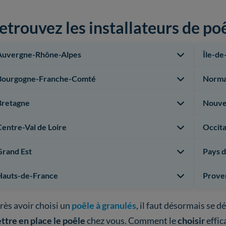
etrouvez les installateurs de po
Auvergne-Rhône-Alpes
Île-de
Bourgogne-Franche-Comté
Norma
Bretagne
Nouve
Centre-Val de Loire
Occita
Grand Est
Pays d
Hauts-de-France
Prove
rès avoir choisi un
poêle à granulés
, il faut désormais se dé
ttre en place le poêle
chez vous. Comment le
choisir
effic