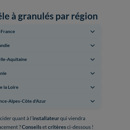
êle à granulés par région
-France
ndie
lle-Aquitaine
nie
e la Loire
nce-Alpes-Côte d'Azur
cider quant à l’
installateur
qui viendra
acement ?
Conseils
et
critères
ci-dessous !